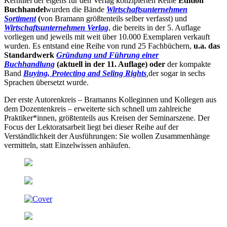
Kerntitel der eigens für den Verlag konzipierten Reihe
Edition
Buchhandel
wurden die Bände
Wirtschaftsunternehmen
Sortiment
(
von Bramann größtenteils selber verfasst) und
Wirtschaftsunternehmen Verlag
, die bereits in der 5. Auflage
vorliegen und jeweils mit weit über 10.000 Exemplaren verkauft
wurden. Es entstand eine Reihe von rund 25 Fachbüchern,
u.a. das
Standardwerk
Gründung und Führung einer
Buchhandlung
(aktuell in der 11. Auflage) oder
der kompakte
Band
Buying, Protecting and Seling Rights
,
der sogar in sechs
Sprachen übersetzt wurde.
Der erste Autorenkreis – Bramanns Kolleginnen und Kollegen aus
dem Dozentenkreis – erweiterte sich schnell um zahlreiche
Praktiker*innen, größtenteils aus Kreisen der Seminarszene. Der
Focus der Lektoratsarbeit liegt bei dieser Reihe auf der
Verständlichkeit der Ausführungen: Sie wollen Zusammenhänge
vermitteln, statt Einzelwissen anhäufen.