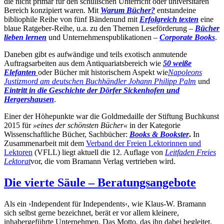
die nicht primär für den schulischen Unterricht oder universitären
Bereich konzipiert waren. Mit
Warum Bücher?
entstand
eine
bibliophile Reihe von fünf Bänden
und mit
Erfolgreich texten
eine
blaue Ratgeber-Reihe, u.a. zu den Themen Leseförderung –
Bücher
lieben lernen
und Unternehmenspublikationen –
Corporate Books
.
Daneben gibt es aufwändige und teils exotisch anmutende
Auftragsarbeiten aus dem Antiquariatsbereich wie
50 weiße
Elefanten
oder Bücher mit historischem Aspekt wie
Napoleons
Justizmord am deutschen Buchhändler Johann Philipp Palm
und
Eintritt in die Geschichte der Dörfer Sickenhofen und
Hergershausen
.
Einer der Höhepunkte war die Goldmedaille der Stiftung Buchkunst
2015 für
»eines der schönsten Bücher«
in der Kategorie
Wissenschaftliche Bücher, Sachbücher:
Books & Bookster
.
In
Zusammenarbeit mit dem
Verband der Freien Lektorinnen und
Lektoren
(VFLL) liegt aktuell die 12. Auflage von
Leitfaden Freies
Lektorat
vor, die vom Bramann Verlag vertrieben wird.
Die vierte Säule – Beratungsangebote
Als ein ›Independent für Independents‹, wie Klaus-W. Bramann
sich selbst gerne bezeichnet, berät er vor allem kleinere,
inhabergeführte Unternehmen. Das Motto, das ihn dabei begleitet,