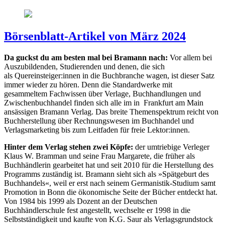
Börsenblatt-Artikel von März 2024
Da guckst du am besten mal bei Bramann nach:
Vor allem bei
Auszubildenden, Studierenden und denen, die sich
als Quereinsteiger:innen in die Buchbranche wagen, ist dieser Satz
immer wieder zu hören. Denn die Standardwerke mit
gesammeltem Fachwissen über Verlage, Buchhandlungen und
Zwischenbuchhandel finden sich alle im in Frankfurt am Main
ansässigen Bramann Verlag. Das breite Themenspektrum reicht von
Buchherstellung über Rechnungswesen im Buchhandel und
Verlagsmarketing bis zum Leitfaden für freie Lektor:innen.
Hinter dem Verlag stehen zwei Köpfe:
der umtriebige Verleger
Klaus W. Bramman und seine Frau Margarete, die früher als
Buchhändlerin gearbeitet hat und seit 2010 für die Herstellung des
Programms zuständig ist. Bramann sieht sich als »Spätgeburt des
Buchhandels«, weil er erst nach seinem Germanistik-Studium samt
Promotion in Bonn die ökonomische Seite der Bücher entdeckt hat.
Von 1984 bis 1999 als Dozent an der Deutschen
Buchhändlerschule fest angestellt, wechselte er 1998 in die
Selbstständigkeit und kaufte von K.G. Saur als Verlagsgrundstock