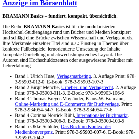
Anzeige im Börsenblatt
BRAMANN Basics – fundiert. kompakt. übersichtlich.
Die Reihe
BRAMANN Basics
ist für die modularisierten
Hochschul-Studiengänge rund um Bücher und Medien konzipiert
und schlägt eine Brücke zwischen Wissenschaft und Verlagspraxis.
Ihre Merkmale einzelner Titel sind u.a.: Einstieg in Themen über
konkrete Fallbeispiele, lernorientierte Umsetzung der Inhalte,
kompakte Darstellung und abwechslungsreiches Layout. Die
Autoren sind Hochschuldozenten oder ausgewiesene Praktiker mit
Lehrerfahrung.
Band 1 Ulrich Huse,
Verlagsmarketing
. 3. Auflage Print: 978-
3-95903-012-0, E-Book: 978-3-95903-107-3
Band 2 Birgit Menche,
Urheber- und Verlagsrecht
. 2. Auflage
Print: 978-3-95903-011-3, E-Book: 978-3-95903-106-6
Band 3 Thomas Breyer-Mayländer, Klaus-W. Bramann,
Online-Marketing und E-Commerce für Buchverlage
. Print:
978-3-934054-54-7, E-Book: 978-3-934054-77-6
Band 4 Corinna Norrick-Rühl,
Internationaler Buchmarkt
.
Print: 978-3-95903-006-9, E-Book: 978-3-95903-103-5
Band 5 Okke Schlüter,
Das Buch im Kontext der
Medienkonvergenz
. Print: 978-3-95903-007-6, E-Book: 978-
3-95903-104-2