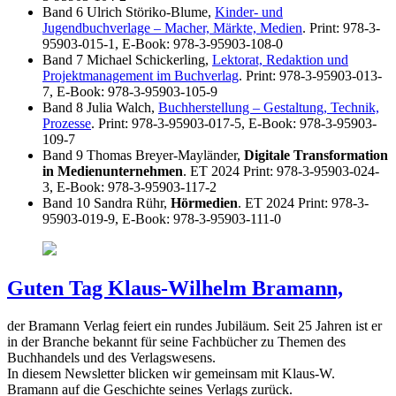
Band 6 Ulrich Störiko-Blume,
Kinder- und
Jugendbuchverlage – Macher, Märkte, Medien
. Print: 978-3-
95903-015-1, E-Book: 978-3-95903-108-0
Band 7 Michael Schickerling,
Lektorat, Redaktion und
Projektmanagement im Buchverlag
. Print: 978-3-95903-013-
7, E-Book: 978-3-95903-105-9
Band 8 Julia Walch,
Buchherstellung – Gestaltung, Technik,
Prozesse
. Print: 978-3-95903-017-5, E-Book: 978-3-95903-
109-7
Band 9 Thomas Breyer-Mayländer,
Digitale Transformation
in Medienunternehmen
. ET 2024 Print: 978-3-95903-024-
3, E-Book: 978-3-95903-117-2
Band 10 Sandra Rühr,
Hörmedien
. ET 2024 Print: 978-3-
95903-019-9, E-Book: 978-3-95903-111-0
Guten Tag Klaus-Wilhelm Bramann,
der Bramann Verlag feiert ein rundes Jubiläum. Seit 25 Jahren ist er
in der Branche bekannt für seine Fachbücher zu Themen des
Buchhandels und des Verlagswesens.
In diesem Newsletter blicken wir gemeinsam mit Klaus-W.
Bramann auf die Geschichte seines Verlags zurück.