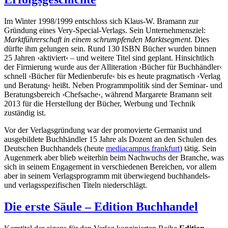
Im Winter 1998/1999 entschloss sich Klaus-W. Bramann zur
Gründung eines Very-Special-Verlags. Sein Unternehmensziel:
Marktführerschaft in einem schrumpfenden Marktsegment.
Dies
dürfte ihm gelungen sein. Rund 130 ISBN Bücher wurden binnen
25 Jahren ›aktiviert‹ – und weitere Titel sind geplant. Hinsichtlich
der Firmierung wurde aus der Alliteration ›Bücher für Buchhändler‹
schnell ›Bücher für Medienberufe‹ bis es heute pragmatisch ›Verlag
und Beratung‹ heißt. Neben Programmpolitik sind der Seminar- und
Beratungsbereich ›Chefsache‹, während Margarete Bramann seit
2013 für die Herstellung der Bücher, Werbung und Technik
zuständig ist.
Vor der Verlagsgründung war der promovierte Germanist und
ausgebildete Buchhändler 15 Jahre als Dozent an den Schulen des
Deutschen Buchhandels (heute
mediacampus frankfurt
) tätig. Sein
Augenmerk aber blieb weiterhin beim Nachwuchs der Branche, was
sich in seinem Engagement in verschiedenen Bereichen, vor allem
aber in seinem Verlagsprogramm mit überwiegend buchhandels-
und verlagsspezifischen Titeln niederschlägt.
Die erste Säule – Edition Buchhandel