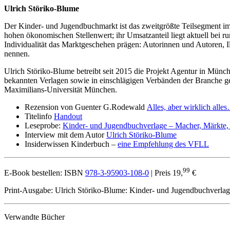
Ulrich Störiko-Blume
Der Kinder- und Jugendbuchmarkt ist das zweitgrößte Teilsegment im
hohen ökonomischen Stellenwert; ihr Umsatzanteil liegt aktuell bei r
Individualität das Marktgeschehen prägen: Autorinnen und Autoren, Il
nennen.
Ulrich Störiko-Blume betreibt seit 2015 die Projekt Agentur in Münch
bekannten Verlagen sowie in einschlägigen Verbänden der Branche ges
Maximilians-Universität München.
Rezension von Guenter G.Rodewald
Alles, aber wirklich alle
Titelinfo
Handout
Leseprobe:
Kinder- und Jugendbuchverlage – Macher, Märkte
Interview mit dem Autor
Ulrich Störiko-Blume
Insiderwissen Kinderbuch –
eine Empfehlung des VFLL
99
E-Book bestellen: ISBN
978-3-95903-108-0
| Preis 19,
€
Print-Ausgabe: Ulrich Störiko-Blume:
Kinder- und Jugendbuchverlag
Verwandte Bücher