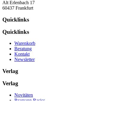
Alt Erlenbach 17
60437 Frankfurt
Quicklinks
Quicklinks
Warenkorb
Beratung
Kontakt
Newsletter
Verlag
Verlag
Novitäten
Bramann Basics
Edition Buchhandel
Sonderveröffentlichungen
Gesamtverzeichnis
Kennen Sie …?
© 2026
Bramann Verlag und Beratung