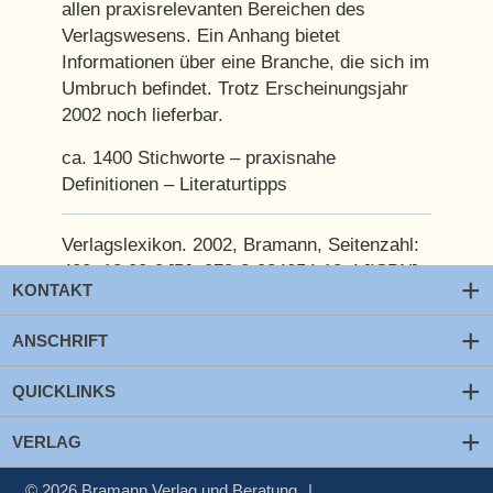
allen praxisrelevanten Bereichen des
Verlagswesens. Ein Anhang bietet
Informationen über eine Branche, die sich im
Umbruch befindet. Trotz Erscheinungsjahr
2002 noch lieferbar.
ca. 1400 Stichworte – praxisnahe
Definitionen – Literaturtipps
Verlagslexikon. 2002,
Bramann,
Seitenzahl:
400,
18,00 € [D],
978-3-934054-13-4 [ISBN]
KONTAKT
Verwandte Bücher
ANSCHRIFT
QUICKLINKS
zurück zur Übersicht
VERLAG
Preis:
18,00 €
© 2026
Bramann Verlag und Beratung